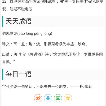
12、隆基绿能高管首谈储能战略：用“单一责任主体”破光储割
裂，短期不碰电芯
天天成语
炮凤烹龙(páo fèng pēng lóng)
释义：烹：煮；炮：烧。形容菜肴极为丰盛、珍奇。
出处：唐·李贺《将进酒》诗：“烹龙炮凤玉脂泣，罗屏绣幕围
香风。”
每日一语
宁可少说一句笑话，不愿失去一位朋友。 —— 托·富勒