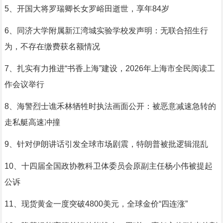
5、开国大将罗瑞卿长女罗峪田逝世，享年84岁
6、同济大学附属新江湾城实验学校发声明：无联合招生行
为，不存在缴费获名额情况
7、扎实有力推进“书香上海”建设，2026年上海市全民阅读工
作会议举行
8、海警烈士谯禾林牺牲时执法画面公开：被恶意减速急转的
走私艇高速冲撞
9、针对伊朗讲话引发全球市场剧震，特朗普被批逻辑混乱
10、十四届全国政协教科卫体委员会原副主任杨小伟被提起
公诉
11、现货黄金一度突破4800美元，全球金价“四连涨”